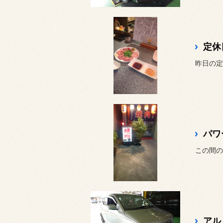
定休
昨日の定
パワ
この間の
アル