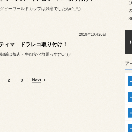
1
グビーワールドカップは残念でしたね(^_^;)
2
3
2019年10月20日
ティマ ドラレコ取り付け！
御飯は焼肉・牛肉食べ放題っす(^O^)／
ア
Next
2
3