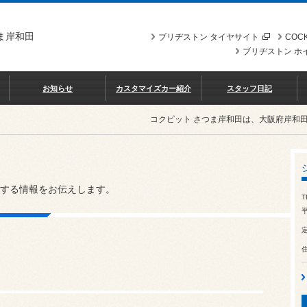
ま岸和田
ブリヂストン タイヤサイト
COCK
ブリヂストン ホ
お知らせ
カスタマイズカー紹介
スタッフ日記
コクピット さつま岸和田は、大阪府岸和
する情報をお伝えします。
T
平