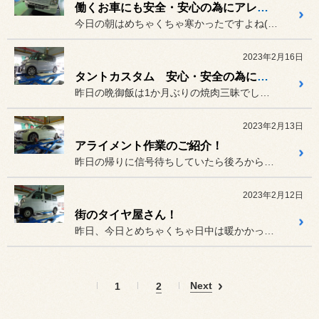
働くお車にも安全・安心の為にアレの取り付け！
今日の朝はめちゃくちゃ寒かったですよね(>_<)
2023年2月16日
タントカスタム 安心・安全の為にタイヤ交換！
昨日の晩御飯は1か月ぶりの焼肉三昧でした(^O^)／
2023年2月13日
アライメント作業のご紹介！
昨日の帰りに信号待ちしていたら後ろからパトカーが来て横に並びました。
2023年2月12日
街のタイヤ屋さん！
昨日、今日とめちゃくちゃ日中は暖かかったですね(^O^)／
Next
1
2