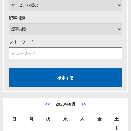
記事指定
フリーワード
<<
2026年8月
>>
日
月
火
水
木
金
土
1