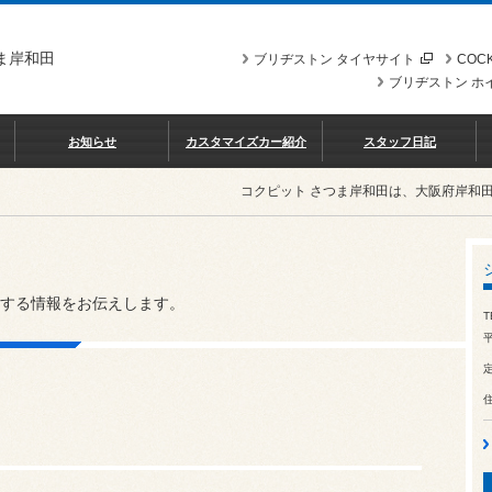
ま岸和田
ブリヂストン タイヤサイト
COCK
ブリヂストン ホ
お知らせ
カスタマイズカー紹介
スタッフ日記
コクピット さつま岸和田は、大阪府岸和
する情報をお伝えします。
T
平