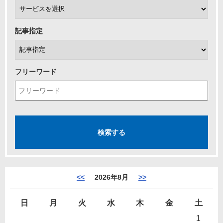
記事指定
フリーワード
<<
2026年8月
>>
日
月
火
水
木
金
土
1