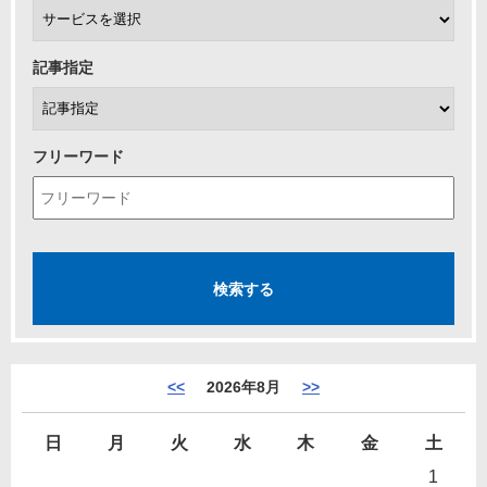
記事指定
フリーワード
<<
2026年8月
>>
日
月
火
水
木
金
土
1