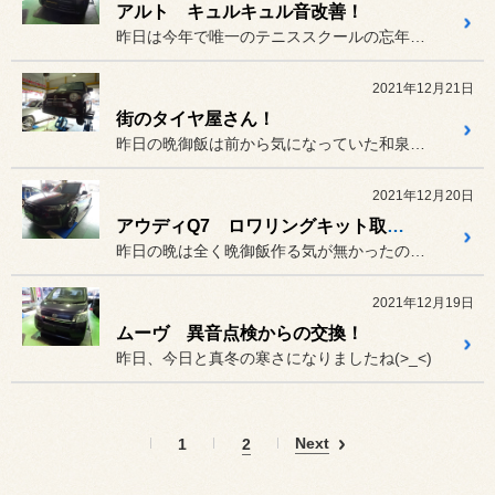
アルト キュルキュル音改善！
昨日は今年で唯一のテニススクールの忘年会でした(^O^)／
2021年12月21日
街のタイヤ屋さん！
昨日の晩御飯は前から気になっていた和泉府中にある町中華へ(^O^)／
2021年12月20日
アウディQ7 ロワリングキット取り付け！
昨日の晩は全く晩御飯作る気が無かったので居酒屋へ直行(^O^)／
2021年12月19日
ムーヴ 異音点検からの交換！
昨日、今日と真冬の寒さになりましたね(>_<)
Next
1
2