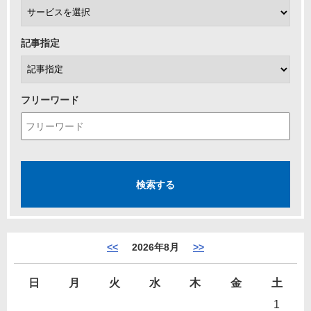
記事指定
フリーワード
<<
2026年8月
>>
日
月
火
水
木
金
土
1