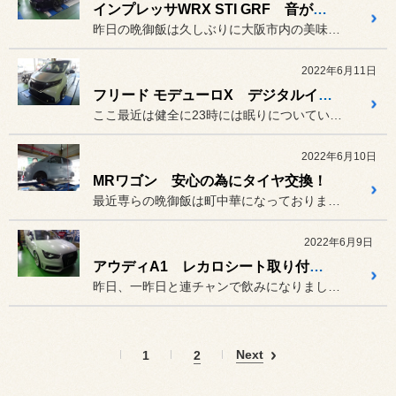
インプレッサWRX STI GRF 音が微妙なあれを交換！
昨日の晩御飯は久しぶりに大阪市内の美味しい唐揚げ定食を食べに(^O...
2022年6月11日
フリード モデューロX デジタルインナーミラー取り付け！
ここ最近は健全に23時には眠りについています(^O^)／
2022年6月10日
MRワゴン 安心の為にタイヤ交換！
最近専らの晩御飯は町中華になっております(*^^)v
2022年6月9日
アウディA1 レカロシート取り付け編！
昨日、一昨日と連チャンで飲みになりました(^O^)／
Next
1
2