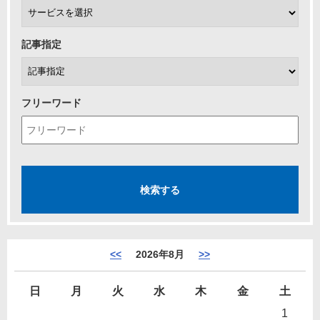
記事指定
フリーワード
<<
2026年8月
>>
日
月
火
水
木
金
土
1