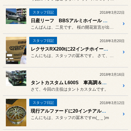
スタッフ日記
2018年3月22日
日産リーフ BBSアルミホイール RI-A、ニスモ スポーツサスペンションキット装着
こんばんは、二見です。 桜の開花宣言が出たところに
スタッフ日記
2018年3月20日
レクサスRX200tに22インチホイール装着！！
こんにちは、スタッフの冨木です。 さて、どこの小学校や中学校も卒業...
2018年3月16日
タントカスタム L600S 車高調＆マフラー
さて、今回の主役はタントカスタムです。
スタッフ日記
2018年3月12日
現行アルファードに20インチアルミ装着！！
こんにちは、スタッフの冨木ですm(_ _ )m