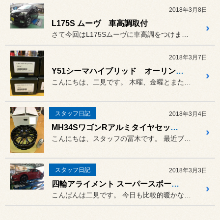
2018年3月8日
L175S ムーヴ 車高調取付
さて今回はL175Sムーヴに車高調をつけます。
2018年3月7日
Y51シーマハイブリッド オーリンズ車高調装着
こんにちは、二見です。 木曜、金曜とまた春の嵐が再来のよ...
スタッフ日記
2018年3月4日
MH34SワゴンRアルミタイヤセット、アライメント調整
こんにちは、スタッフの冨木です。 最近ブログの更新ができずすみませ...
スタッフ日記
2018年3月3日
四輪アライメント スーパースポーツカー編
こんばんは二見です。 今日も比較的暖かな一日でしたね。