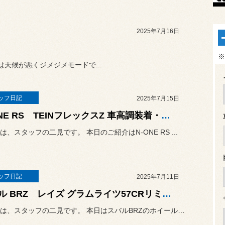
2025年7月16日
※
天候が悪くジメジメモードで...
ッフ日記
2025年7月15日
N-ONE RS TEINフレックスZ 車高調装着・四輪アライメント調整
は、スタッフの二見です。 本日のご紹介はN-ONE RS ...
ッフ日記
2025年7月11日
スバル BRZ レイズ グラムライツ57CRリミテッド装着
こんにちは、スタッフの二見です。 本日はスバルBRZのホイール装着...