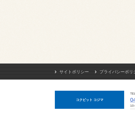
サイトポリシー
プライバシーポリ
TE
0
コクピット コジマ
10: