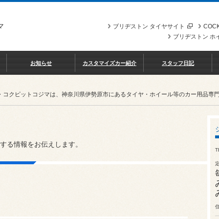
マ
ブリヂストン タイヤサイト
COCK
ブリヂストン ホ
お知らせ
カスタマイズカー紹介
スタッフ日記
・コクピットコジマは、神奈川県伊勢原市にあるタイヤ・ホイール等のカー用品専
する情報をお伝えします。
T