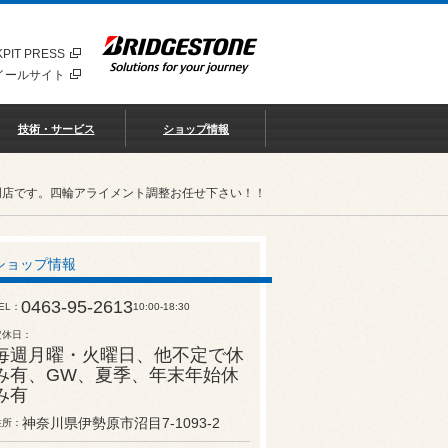
PIT PRESS
イールサイト
技術・サービス
ショップ情報
門店です。四輪アライメント調整お任せ下さい！！
ショップ情報
0463-95-2613
EL
10:00-18:30
定休日
毎週月曜・火曜日、他不定で休
み有、GW、夏季、年末年始休
み有
神奈川県伊勢原市沼目7-1093-2
住所