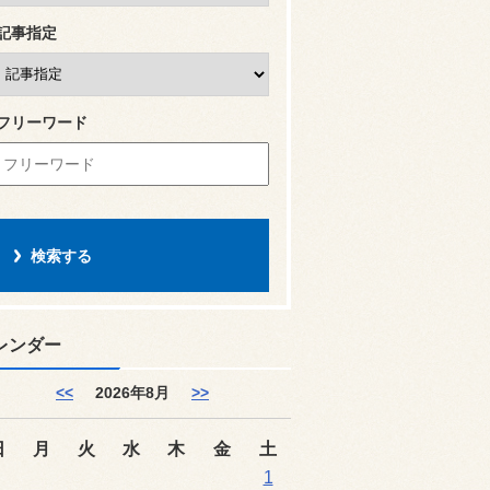
記事指定
フリーワード
レンダー
<<
2026年8月
>>
日
月
火
水
木
金
土
1