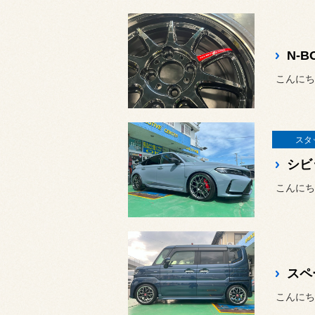
N-B
スタ