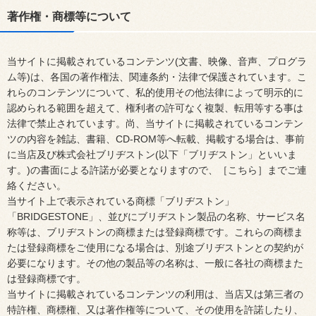
著作権・商標等について
当サイトに掲載されているコンテンツ(文書、映像、音声、プログラ
ム等)は、各国の著作権法、関連条約・法律で保護されています。こ
れらのコンテンツについて、私的使用その他法律によって明示的に
認められる範囲を超えて、権利者の許可なく複製、転用等する事は
法律で禁止されています。尚、当サイトに掲載されているコンテン
ツの内容を雑誌、書籍、CD-ROM等へ転載、掲載する場合は、事前
に当店及び株式会社ブリヂストン(以下「ブリヂストン」といいま
す。)の書面による許諾が必要となりますので、［こちら］までご連
絡ください。
当サイト上で表示されている商標「ブリヂストン」
「BRIDGESTONE」、並びにブリヂストン製品の名称、サービス名
称等は、ブリヂストンの商標または登録商標です。これらの商標ま
たは登録商標をご使用になる場合は、別途ブリヂストンとの契約が
必要になります。その他の製品等の名称は、一般に各社の商標また
は登録商標です。
当サイトに掲載されているコンテンツの利用は、当店又は第三者の
特許権、商標権、又は著作権等について、その使用を許諾したり、