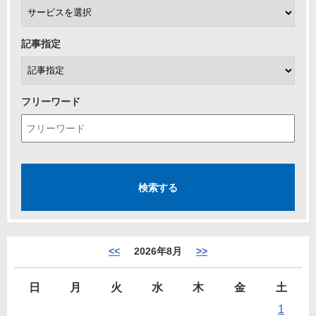
記事指定
フリーワード
<<
2026年8月
>>
日
月
火
水
木
金
土
1