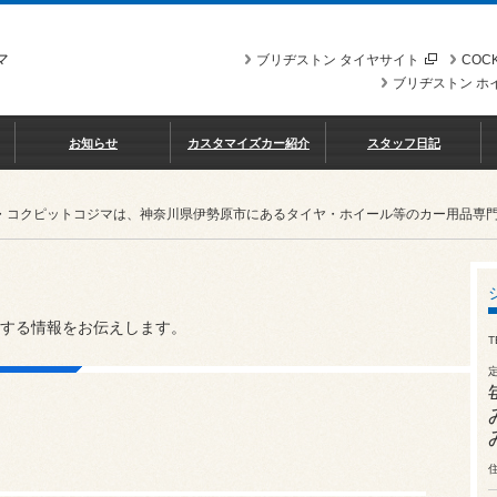
マ
ブリヂストン タイヤサイト
COCK
ブリヂストン ホ
お知らせ
カスタマイズカー紹介
スタッフ日記
・コクピットコジマは、神奈川県伊勢原市にあるタイヤ・ホイール等のカー用品専
する情報をお伝えします。
T