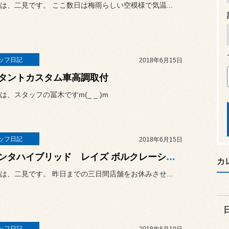
は、二見です。 ここ数日は梅雨らしい空模様で気温...
ッフ日記
2018年6月15日
タントカスタム車高調取付
は、スタッフの冨木ですm(_ _ )m
ッフ日記
2018年6月15日
シエンタハイブリッド レイズ ボルクレーシングTE37 SAGA TRD TPMS装着
カ
は、二見です。 昨日までの三日間店舗をお休みさせ...
ッフ日記