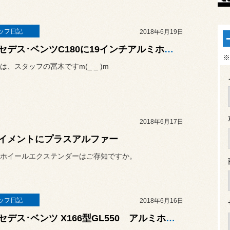
ッフ日記
2018年6月19日
メルセデス･ベンツC180に19インチアルミホイール取り付け
※
は、スタッフの冨木ですm(_ _ )m
2018年6月17日
イメントにプラスアルファー
ホイールエクステンダーはご存知ですか。
ッフ日記
2018年6月16日
メルセデス･ベンツ X166型GL550 アルミホイール TWS EXlete 118F Exe 装着