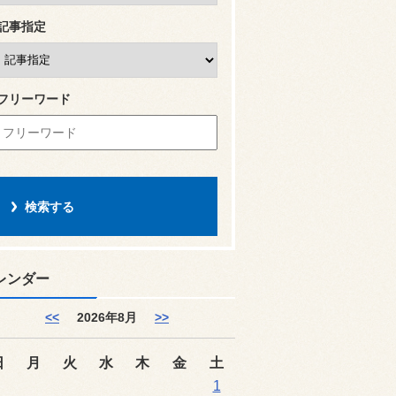
記事指定
フリーワード
レンダー
<<
2026年8月
>>
日
月
火
水
木
金
土
1