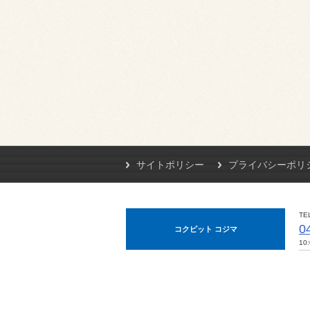
サイトポリシー
プライバシーポリ
TE
0
コクピット コジマ
10: