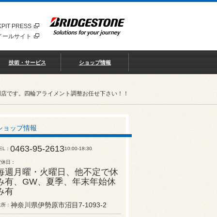
PIT PRESS
イールサイト
技術・サービス
ショップ情報
門店です。四輪アライメント調整お任せ下さい！！
ショップ情報
0463-95-2613
EL
10:00-18:30
定休日
毎週月曜・火曜日、他不定で休
み有、GW、夏季、年末年始休
み有
神奈川県伊勢原市沼目7-1093-2
住所