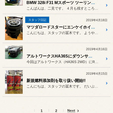
BMW 328i F31 Mスポーツ ツーリング テイン車高調装着
こんばんは、二見です。 ４月も残すところ後10日あまりで...
スタッフ日記
2019年4月18日
マツダロードスターにエンケイホイール装着
こんにちは、スタッフの冨木です。 ようやく花粉の時期が終わり、日中...
2019年4月16日
アルトワークスHA36Sにダウンサスを取り付け
今回はアルトワークス（HA36S 2WD）にRSRのダウンスプリン...
2019年4月15日
新規燃料添加剤を取り扱い開始!!
こんにちは、スタッフの冨木です。 だいぶご無沙汰しておりました…
Next
1
2