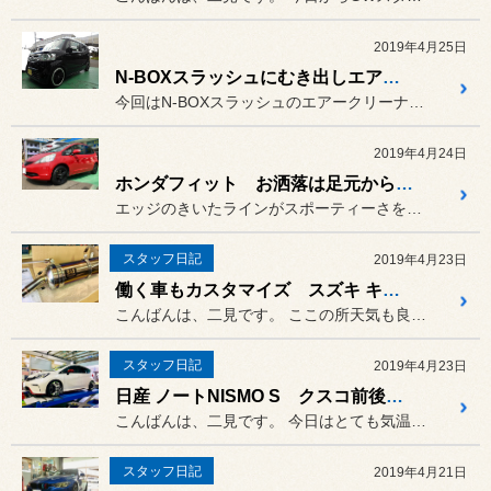
2019年4月25日
N-BOXスラッシュにむき出しエアークリーナー取り付け
今回はN-BOXスラッシュのエアークリーナーを交換します。
2019年4月24日
ホンダフィット お洒落は足元から！が、ドレスアップの基本
エッジのきいたラインがスポーティーさを感じさせる光沢のあるブラック...
スタッフ日記
2019年4月23日
働く車もカスタマイズ スズキ キャリイ DA16T その2
こんばんは、二見です。 ここの所天気も良く、日中は暖かい...
スタッフ日記
2019年4月23日
日産 ノートNISMO S クスコ前後スタビライザー装着
こんばんは、二見です。 今日はとても気温が高く暑かったで...
スタッフ日記
2019年4月21日