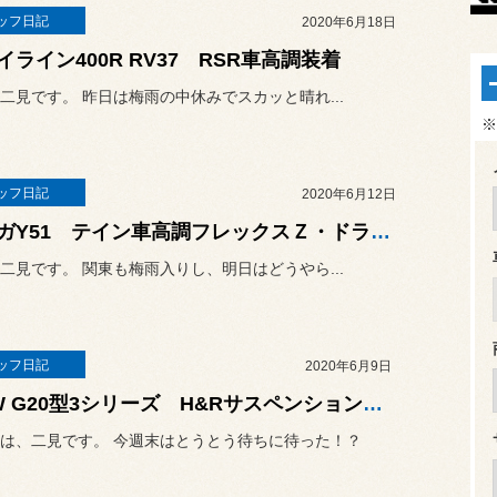
ッフ日記
2020年6月18日
イライン400R RV37 RSR車高調装着
二見です。 昨日は梅雨の中休みでスカッと晴れ...
※
ッフ日記
2020年6月12日
フーガY51 テイン車高調フレックスＺ・ドラレコ・四輪アライメント調整
二見です。 関東も梅雨入りし、明日はどうやら...
ッフ日記
2020年6月9日
BMW G20型3シリーズ H&Rサスペンション・四輪アライメント調整
は、二見です。 今週末はとうとう待ちに待った！？