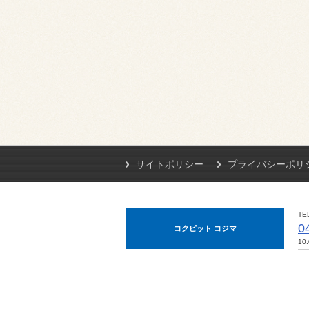
サイトポリシー
プライバシーポリ
TE
0
コクピット コジマ
10: