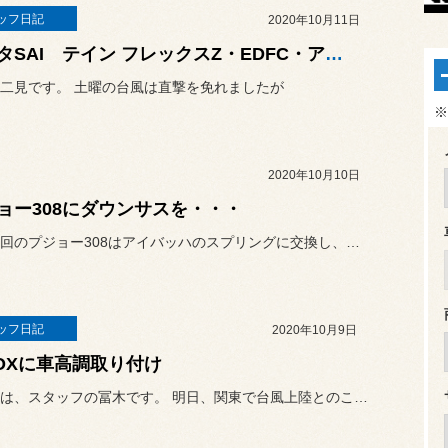
ッフ日記
2020年10月11日
トヨタSAI テイン フレックスZ・EDFC・アライメント調整
二見です。 土曜の台風は直撃を免れましたが
※
2020年10月10日
ョー308にダウンサスを・・・
さて、今回のプジョー308はアイバッハのスプリングに交換し、スタイ...
ッフ日記
2020年10月9日
BOXに車高調取り付け
こんばんは、スタッフの冨木です。 明日、関東で台風上陸とのことで今...