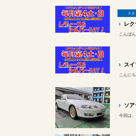
スタ
レク
スイ
ソア
今回は、