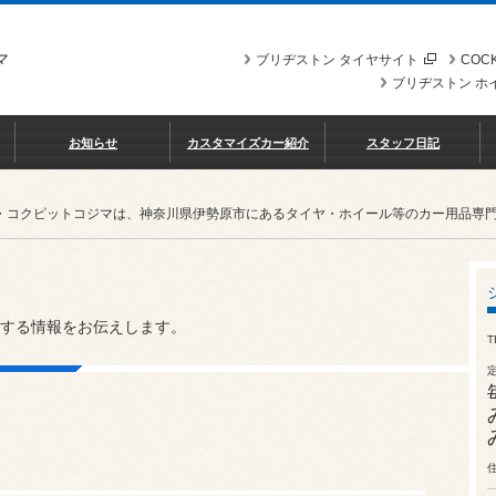
マ
ブリヂストン タイヤサイト
COCK
ブリヂストン ホ
お知らせ
カスタマイズカー紹介
スタッフ日記
・コクピットコジマは、神奈川県伊勢原市にあるタイヤ・ホイール等のカー用品専
する情報をお伝えします。
T