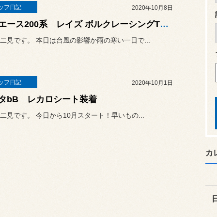
ッフ日記
2020年10月8日
ハイエース200系 レイズ ボルクレーシングTE37SBツアラー・ブリヂストンGL-R装着
二見です。 本日は台風の影響か雨の寒い一日で...
ッフ日記
2020年10月1日
タbB レカロシート装着
二見です。 今日から10月スタート！早いもの...
カ