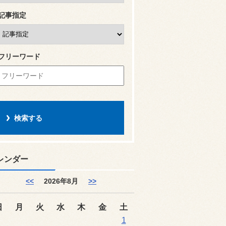
記事指定
フリーワード
レンダー
<<
2026年8月
>>
日
月
火
水
木
金
土
1