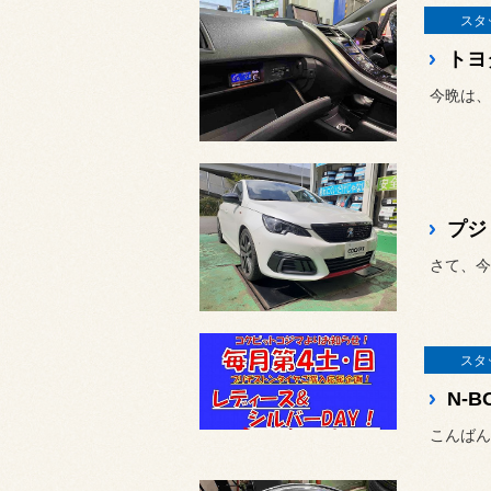
スタ
今晩は、
プジ
スタ
N-