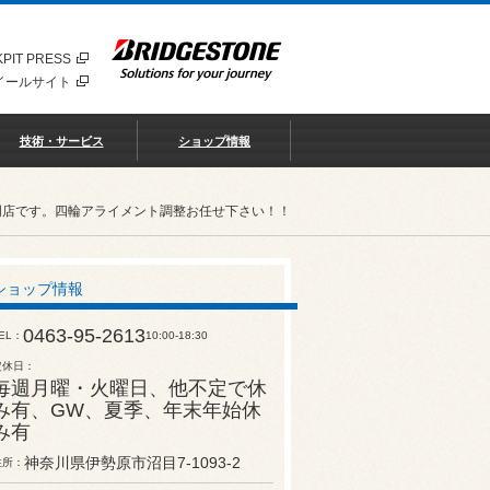
PIT PRESS
イールサイト
技術・サービス
ショップ情報
門店です。四輪アライメント調整お任せ下さい！！
ショップ情報
0463-95-2613
EL
10:00-18:30
定休日
毎週月曜・火曜日、他不定で休
み有、GW、夏季、年末年始休
み有
神奈川県伊勢原市沼目7-1093-2
住所