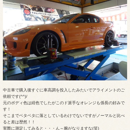
中古車で購入後すぐに車高調を投入したみたいでアライメントのご
依頼です(^^)/
元のボディ色は紺色でしたがこのド派手なオレンジも係長の好みで
す！
そこまでベタベタに落としているわけでないですがノーマルと比べ
ると差は歴然！！
実際に測定してみると・・・ん～腕がなりますな(笑)