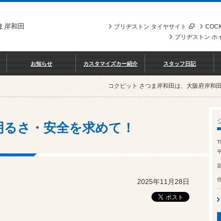
ま岸和田
ブリヂストン タイヤサイト
COCK
ブリヂストン ホ
お知らせ
カスタマイズカー紹介
スタッフ日記
コクピット さつま岸和田は、大阪府岸和
明るさ・安全を求めて！
T
平
2025年11月28日
・