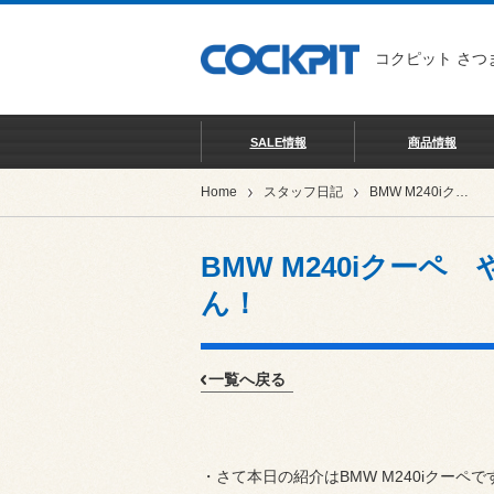
コクピット さつ
SALE情報
商品情報
Home
スタッフ日記
BMW M240iクーペ やっぱりこれが無いと始まりません！
BMW M240iクー
ん！
一覧へ戻る
・さて本日の紹介は
BMW
M240iクーペで