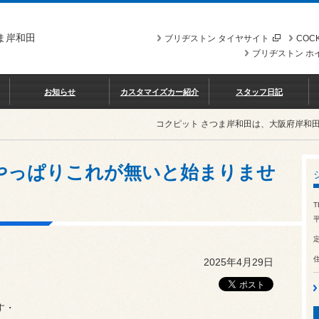
ま岸和田
ブリヂストン タイヤサイト
COCK
ブリヂストン ホ
お知らせ
カスタマイズカー紹介
スタッフ日記
コクピット さつま岸和田は、大阪府岸和
ペ やっぱりこれが無いと始まりませ
T
平
2025年4月29日
す・