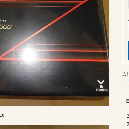
カ
18」