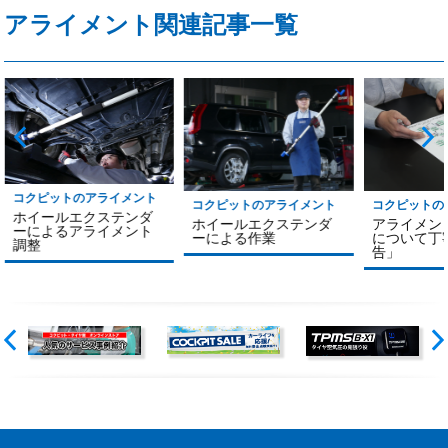
アライメント関連記事一覧
コクピットのアライメント
コクピットのアライメント
コクピットの
ホイールエクステンダ
ホイールエクステンダ
アライメン
ーによるアライメント
ーによる作業
について丁
調整
告」