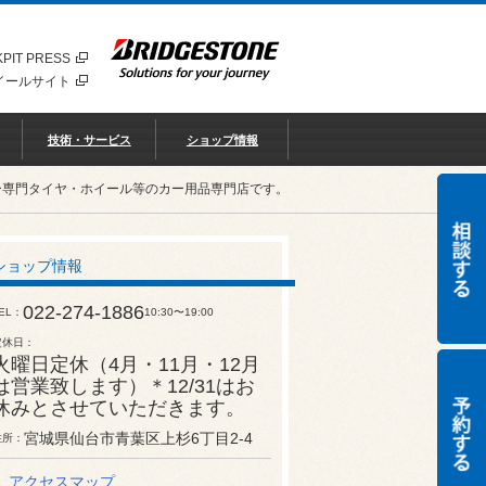
PIT PRESS
イールサイト
技術・サービス
ショップ情報
ー専門タイヤ・ホイール等のカー用品専門店です。
ショップ情報
022-274-1886
EL
10:30〜19:00
定休日
火曜日定休（4月・11月・12月
は営業致します）＊12/31はお
休みとさせていただきます。
宮城県仙台市青葉区上杉6丁目2-4
住所
アクセスマップ