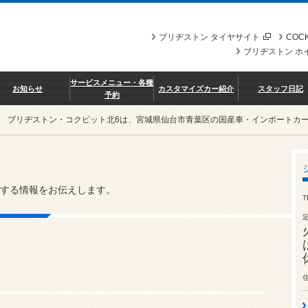
ブリヂストン タイヤサイト
COCK
ブリヂストン ホ
サービスメニュー・各種
お知らせ
カスタマイズカー紹介
スタッフ日記
予約
ブリヂストン・コクピット北6は、宮城県仙台市青葉区の国産車・インポートカ
する情報をお伝えします。
T