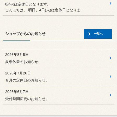
8/4㈫は定休日となります。
こんにちは。 明日、4日(火)は定休日となりま...
2026年8月2日
スタッフ日記
「ドレスアップフェア」開催！8/...
ショップからのお知らせ
こんにちは。 2026年8/7(金)～8/23...
一覧へ
2026年8月2日
セール・クーポン
「ドレスアップフェア」開催！8/...
2026年8月5日
2026年8/7(金)～8/23(月)の期間で
夏季休業のお知らせ。
2026年8月1日
セール・クーポン
2026年7月26日
バッテリーキャンペーン開催します...
８月の定休日のお知らせ。
日頃より、当店のホームページをご覧いただきありがとうご
ざいます。
2026年6月7日
受付時間変更のお知らせ。
2026年8月1日
セール・クーポン
バッテリーキャンペーン開催中！
コクピット北6限定