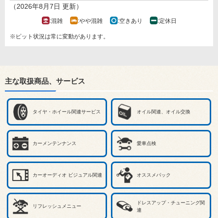
（2026年8月7日 更新）
:混雑
:やや混雑
:空きあり
:定休日
※ピット状況は常に変動があります。
主な取扱商品、サービス
タイヤ・ホイール関連サービス
オイル関連、オイル交換
カーメンテンナンス
愛車点検
カーオーディオ ビジュアル関連
オススメパック
ドレスアップ・チューニング関
リフレッシュメニュー
連