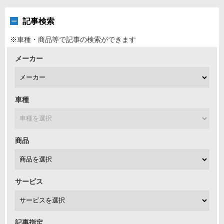
2026年7月31日
セール・クーポン
記事検索
8月1日(土)より【愛車点検フェ...
皆さんこんにちは！ 夏らしい季節が続いていますね！
※車種・商品等で記事の検索ができます
メーカー
車種
商品
サービス
記事指定