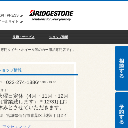
PIT PRESS
イールサイト
技術・サービス
ショップ情報
ー専門タイヤ・ホイール等のカー用品専門店です。
ショップ情報
022-274-1886
EL
10:30〜19:00
定休日
火曜日定休（4月・11月・12月
は営業致します）＊12/31はお
休みとさせていただきます。
宮城県仙台市青葉区上杉6丁目2-4
住所
アクセスマップ