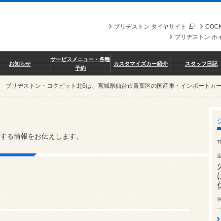
ブリヂストン タイヤサイト
COCK
ブリヂストン ホ
サービスメニュー・各種
お知らせ
カスタマイズカー紹介
スタッフ日記
予約
ブリヂストン・コクピット北6は、宮城県仙台市青葉区の国産車・インポートカ
する情報をお伝えします。
T