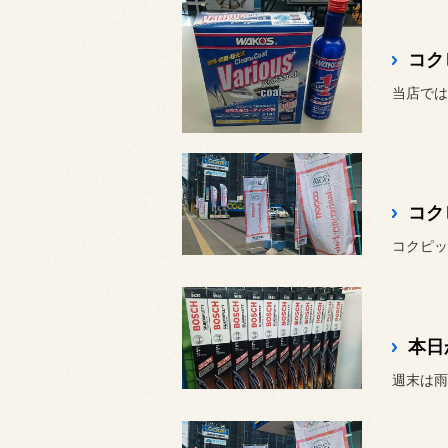
コク
当店では
コクピット3
本日
週末は雨