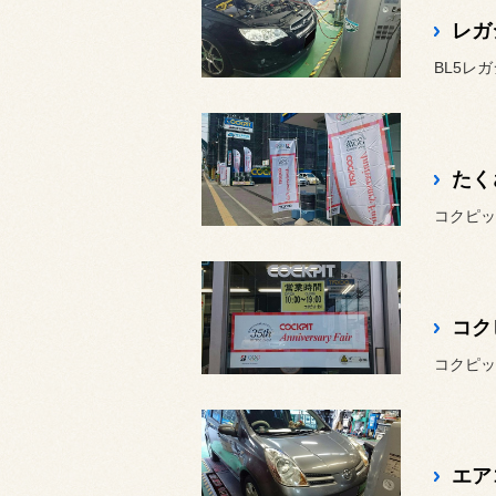
レガ
BL5レ
たく
コクピ
コクピッ
エア