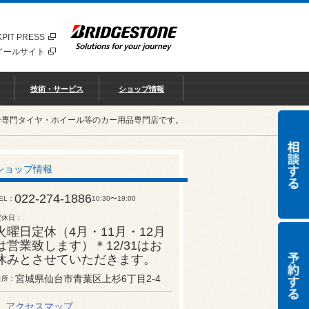
PIT PRESS
イールサイト
技術・サービス
ショップ情報
ー専門タイヤ・ホイール等のカー用品専門店です。
ショップ情報
022-274-1886
EL
10:30〜19:00
定休日
火曜日定休（4月・11月・12月
は営業致します）＊12/31はお
休みとさせていただきます。
宮城県仙台市青葉区上杉6丁目2-4
住所
アクセスマップ