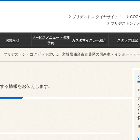
ブリヂストン タイヤサイト
COCK
ブリヂストン ホ
サービスメニュー・各種
お知らせ
カスタマイズカー紹介
スタッフ日記
予約
ブリヂストン・コクピット北6は、宮城県仙台市青葉区の国産車・インポートカ
する情報をお伝えします。
T