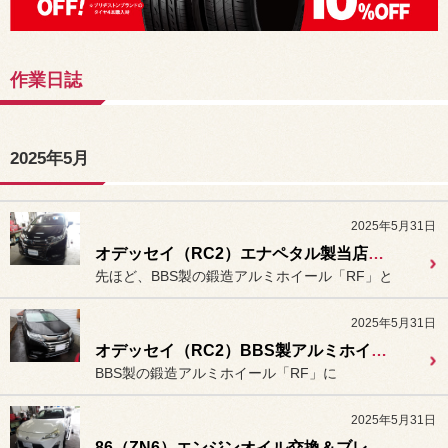
作業日誌
2025年5月
2025年5月31日
オデッセイ（RC2）エナペタル製当店オリジナルショックアブソーバー「エナペタルZスペシャル」装着＆アライメント作業。
先ほど、BBS製の鍛造アルミホイール「RF」と
2025年5月31日
オデッセイ（RC2）BBS製アルミホイール「RF」＆ブリヂストンタイヤ「レグノ GR-XⅢ TYPE RV」装着。」
BBS製の鍛造アルミホイール「RF」に
2025年5月31日
86（ZN6）エンジンオイル交換＆ブレーキフルード・クラッチフルード交換及びエア抜き。