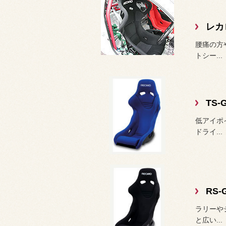
レカ
腰痛の方
トシー...
TS-
低アイポ
ドライ...
RS-
ラリーや
と広い...