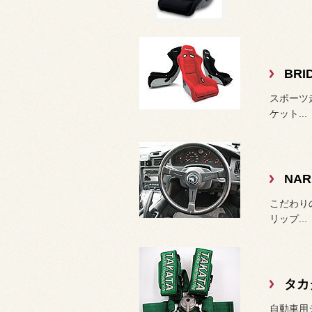
BR
スポーツ
ケット...
NA
こだわり
リップ...
タカ
自動車用