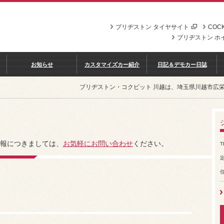
ブリヂストン タイヤサイト
COCK
ブリヂストン ホ
お知らせ
カスタマイズカー紹介
日記＆デモカー日誌
ブリヂストン・コクピット 川越は、埼玉県川越市広
報につきましては、
お気軽にお問い合わせ
ください。
T