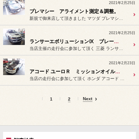
2021年2月25日
プレマシー アライメント測定＆調整。
新規で御来店して頂きました マツダ プレマシー（CWEFW）の
2021年2月25日
ランサーエボリューションⅨ ブレーキフルード＆クラッチフルード交換及びエア抜き。
当店主催の走行会に参加して頂く 三菱 ランサーエボリューションⅨ...
2021年2月23日
アコード ユーロＲ ミッションオイル交換。
当店の走行会に参加して頂く ホンダ アコード ユーロR（CL...
Next
1
2