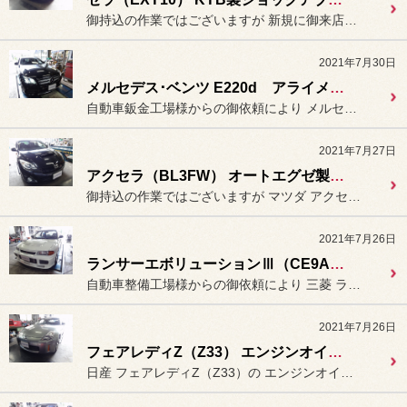
御持込の作業ではございますが 新規に御来店して頂きました
2021年7月30日
メルセデス･ベンツ E220d アライメント測定＆調整。
自動車鈑金工場様からの御依頼により メルセデス･ベンツ E220dの
2021年7月27日
アクセラ（BL3FW） オートエグゼ製「ラムエアーインテークシステム」装着（持込み）
御持込の作業ではございますが マツダ アクセラ（BL3FW：マ...
2021年7月26日
ランサーエボリューションⅢ（CE9A）アライメント測定＆調整。
自動車整備工場様からの御依頼により 三菱 ランサーエボリューションⅢ...
2021年7月26日
フェアレディZ（Z33） エンジンオイル交換。
日産 フェアレディZ（Z33）の エンジンオイルの交換作業を行いま...