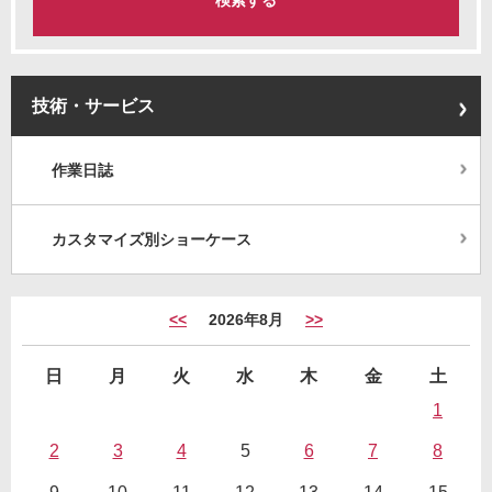
技術・サービス
作業日誌
カスタマイズ別ショーケース
<<
2026年8月
>>
日
月
火
水
木
金
土
1
2
3
4
5
6
7
8