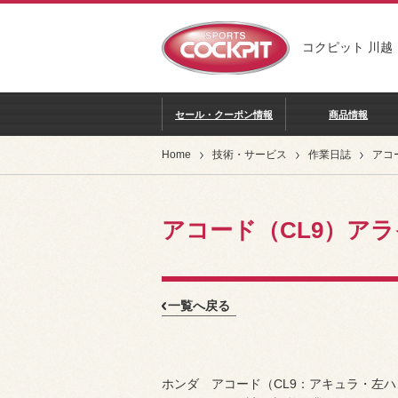
コクピット 川越
セール・クーポン情報
商品情報
Home
技術・サービス
作業日誌
アコード（CL9）ア
一覧へ戻る
ホンダ アコード（CL9：アキュラ・左