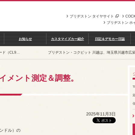
ブリヂストン タイヤサイト
COCK
ブリヂストン ホ
お知らせ
カスタマイズカー紹介
日記＆デモカー日誌
アコード（CL9）アライメント測定＆調整。
ブリヂストン・コクピット 川越は、埼玉県川越市広
ライメント測定＆調整。
T
2025年11月3日
ハンドル）の