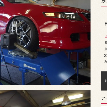
カ
1
2
3
ア