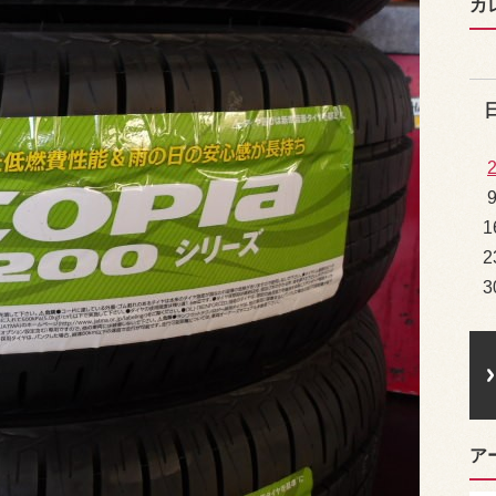
カ
1
2
3
ア