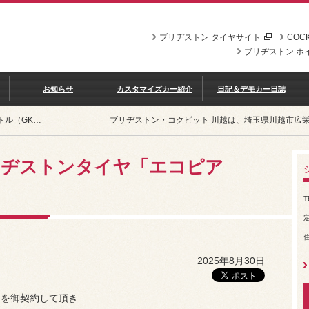
ブリヂストン タイヤサイト
COCK
ブリヂストン ホ
お知らせ
カスタマイズカー紹介
日記＆デモカー日誌
シャトル（GK8）ブリヂストンタイヤ「エコピア NH200C」装着。
ブリヂストン・コクピット 川越は、埼玉県川越市広
リヂストンタイヤ「エコピア
T
2025年8月30日
」を御契約して頂き