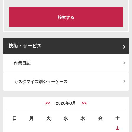
技術・サービス
作業日誌
カスタマイズ別ショーケース
<<
2026年8月
>>
日
月
火
水
木
金
土
1