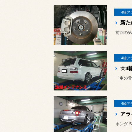
4輪ア
前回の第
4輪ア
☆4
「車の骨
4輪ア
アラ
ホンダ 