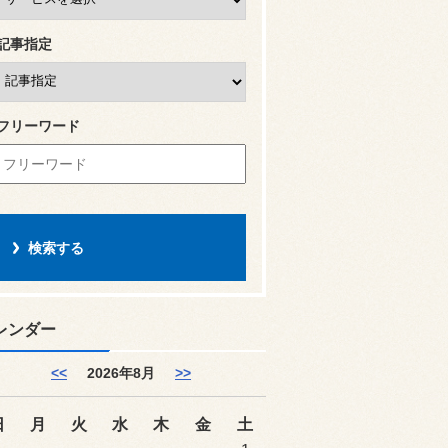
記事指定
フリーワード
レンダー
<<
2026年8月
>>
日
月
火
水
木
金
土