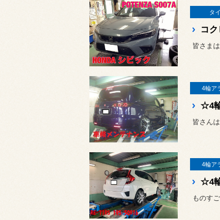
タ
皆さまは
4輪ア
☆4
皆さんは
4輪ア
☆4
ものすご