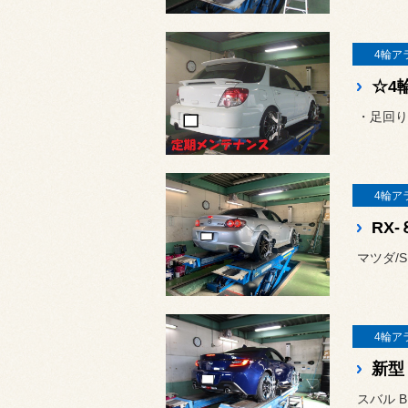
4輪ア
☆4
・足回り
4輪ア
RX
マツダ/S
4輪ア
新型 
スバル B