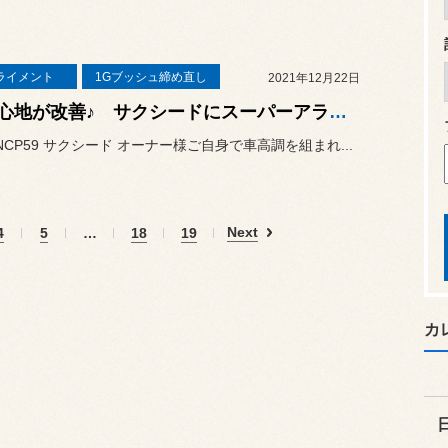
ライメント
1Gブッシュ締め直し
2021年12月22日
乗り心地が改善♪ サクシードにスーパーアライメントを施工☆
 NCP59 サクシード オーナー様ご自身で車高調を組まれ...
Next
4
5
…
18
19
カ