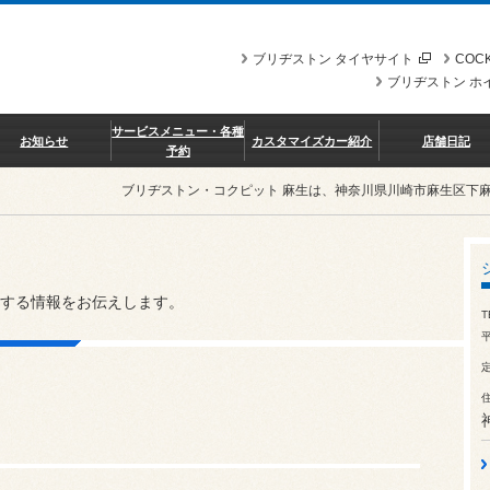
ブリヂストン タイヤサイト
COCK
ブリヂストン ホ
サービスメニュー・各種
お知らせ
カスタマイズカー紹介
店舗日記
予約
ブリヂストン・コクピット 麻生は、神奈川県川崎市麻生区下
する情報をお伝えします。
T
平