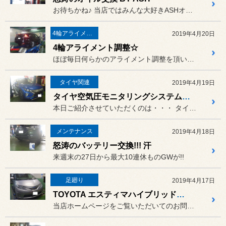
お待ちかね♪ 当店ではみんな大好きASHオイルのオイル交換のご紹介...
4輪アライメント
2019年4月20日
4輪アライメント調整☆
ほぼ毎日何らかのアライメント調整を頂いております！
タイヤ関連
2019年4月19日
タイヤ空気圧モニタリングシステム「TPMS」の取り付け☆
本日ご紹介させていただくのは・・・ タイヤ空気圧モニタリングシステム...
メンテナンス
2019年4月18日
怒涛のバッテリー交換!!! 汗
来週末の27日から最大10連休ものGWが!!
足廻り
2019年4月17日
TOYOTA エスティマハイブリッド ショック交換☆
当店ホームページをご覧いただいてのお問い合わせからご来店いただきま...