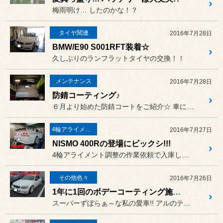
梅雨明け… したのかな！？
タイヤ関連
2016年7月28日
BMW/E90 S001RFT装着☆
久しぶりのランフラットタイヤの交換！！
メンテナンス
2016年7月28日
防錆コーティング♪
６月より始めた防錆コートをご紹介☆ 車にとって錆は大敵!!
4輪アライメント
2016年7月27日
NISMO 400Rの登場にビックシ!!!
4輪アライメント調整の作業依頼で入庫した1台。
その他色々
2016年7月26日
1年に1回のボデーコーティング施工☆
スーパーずぼらぁ～な私の愛車!! アルのテッツァ君！！