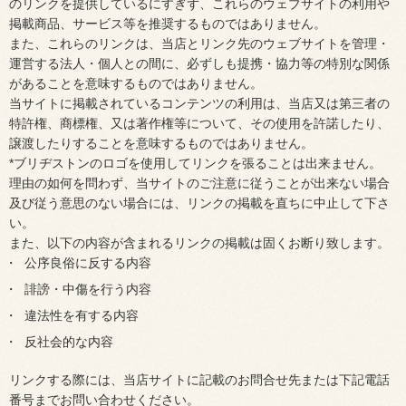
のリンクを提供しているにすぎず、これらのウェブサイトの利用や
掲載商品、サービス等を推奨するものではありません。
また、これらのリンクは、当店とリンク先のウェブサイトを管理・
運営する法人・個人との間に、必ずしも提携・協力等の特別な関係
があることを意味するものではありません。
当サイトに掲載されているコンテンツの利用は、当店又は第三者の
特許権、商標権、又は著作権等について、その使用を許諾したり、
譲渡したりすることを意味するものではありません。
*ブリヂストンのロゴを使用してリンクを張ることは出来ません。
理由の如何を問わず、当サイトのご注意に従うことが出来ない場合
及び従う意思のない場合には、リンクの掲載を直ちに中止して下さ
い。
また、以下の内容が含まれるリンクの掲載は固くお断り致します。
公序良俗に反する内容
誹謗・中傷を行う内容
違法性を有する内容
反社会的な内容
リンクする際には、当店サイトに記載のお問合せ先または下記電話
番号までお問い合わせください。