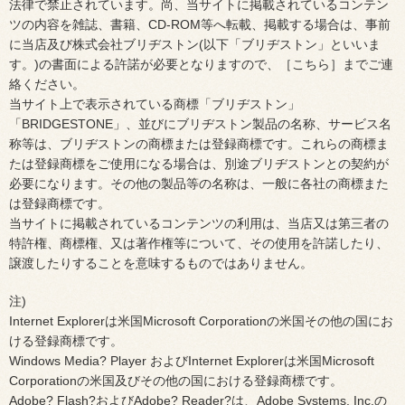
法律で禁止されています。尚、当サイトに掲載されているコンテン
ツの内容を雑誌、書籍、CD-ROM等へ転載、掲載する場合は、事前
に当店及び株式会社ブリヂストン(以下「ブリヂストン」といいま
す。)の書面による許諾が必要となりますので、［こちら］までご連
絡ください。
当サイト上で表示されている商標「ブリヂストン」
「BRIDGESTONE」、並びにブリヂストン製品の名称、サービス名
称等は、ブリヂストンの商標または登録商標です。これらの商標ま
たは登録商標をご使用になる場合は、別途ブリヂストンとの契約が
必要になります。その他の製品等の名称は、一般に各社の商標また
は登録商標です。
当サイトに掲載されているコンテンツの利用は、当店又は第三者の
特許権、商標権、又は著作権等について、その使用を許諾したり、
譲渡したりすることを意味するものではありません。
注)
Internet Explorerは米国Microsoft Corporationの米国その他の国にお
ける登録商標です。
Windows Media? Player およびInternet Explorerは米国Microsoft
Corporationの米国及びその他の国における登録商標です。
Adobe? Flash?およびAdobe? Reader?は、Adobe Systems, Inc.の