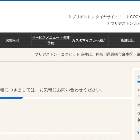
ブリヂストン タイヤサイト
COCK
ブリヂストン ホ
サービスメニュー・各種
お知らせ
カスタマイズカー紹介
店舗日記
予約
ブリヂストン・コクピット 麻生は、神奈川県川崎市麻生区下
報につきましては、お気軽にお問い合わせください。
T
平