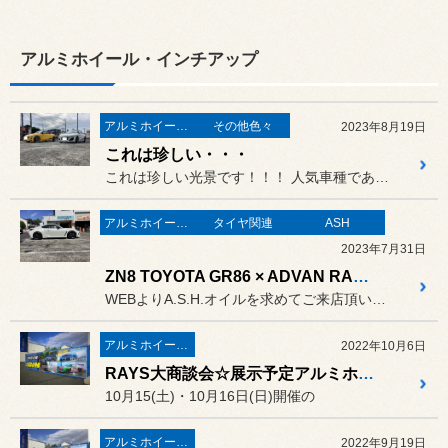
アルミホイール・インチアップ
アルミホイール・インチアップ
その他色々
2023年8月19日
これは珍しい・・・
これは珍しい光景です！！！ 人気車種でありながら なかなかカ...
アルミホイール・インチアップ
タイヤ関連
ASH
2023年7月31日
ZN8 TOYOTA GR86 × ADVAN RACING GT BEYOND
WEBよりA.S.H.オイルを求めてご来店頂いたお車になります。
アルミホイール・インチアップ
2022年10月6日
RAYS大商談会☆展示予定アルミホイール公開！！
10月15(土)・10月16日(日)開催の
アルミホイール・インチアップ
2022年9月19日