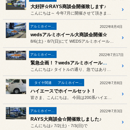
大好評☆RAYS商談会開催致します♪
こんにちは～ 今年7月に開催させて頂きました、
アルミホイール・インチアップ
2022年8月4日
wedsアルミホイール大商談会開催☆
8/6(土)・8/7(日)にて WEDSアルミホイール大商談会＆...
アルミホイール・インチアップ
2022年7月17日
緊急企画！？wedsアルミホイール大商談会開催☆
こんにちは♪ タイトルの通り、急ではありますが
タイヤ関連
アルミホイール・インチアップ
2022年7月8日
ハイエースでホイールセット！
皆さま、こんにちは。 今回は200系ハイエースの17イ...
アルミホイール・インチアップ
2022年7月3日
RAYS大商談会☆開催致しました♪
こんにちは♪ 7/2(土)・7/3(日)で