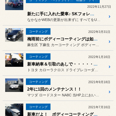
2022年11月27日
新たに手に入れた愛車♪ SKフォレスターのあれこれカスタマイズ最終章‼
なかなかWEBの更新が出来ずに すべてをUPするのに約半年以上か...
コーティング
2022年3月31日
梅雨前にボディーコーティングは如何でしょうか？？
麻生区 下麻生 カーコーティング ボディーコーテング
コーティング
2022年1月16日
新車納車＆引取のあしで・・・・・♪ Vol２
トヨタ カローラクロス ドライブレコーダー取付が終わりま...
コーティング
2021年9月18日
2年に1回のメンテナンス！！
マツダ ロードスター NA8C 当HP上においても有名な1台☆
コーティング
2021年7月16日
新車だよ！ ボディーコーティング ！！！！！