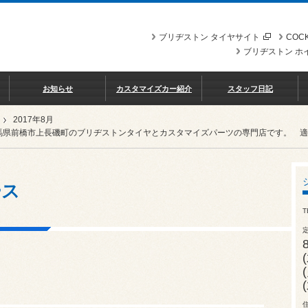
ブリヂストン タイヤサイト
COCK
ブリヂストン ホ
お知らせ
カスタマイズカー紹介
スタッフ日記
2017年8月
馬県前橋市上長磯町のブリヂストンタイヤとカスタマイズパーツの専門店です。 適格請求
ース
T