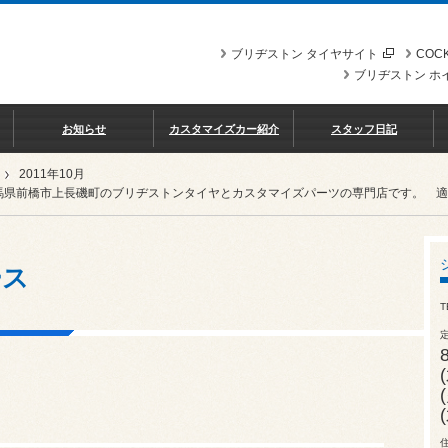
ブリヂストン タイヤサイト
COCK
ブリヂストン ホ
お知らせ
カスタマイズカー紹介
スタッフ日記
2011年10月
馬県前橋市上長磯町のブリヂストンタイヤとカスタマイズパーツの専門店です。 適格請求
ース
T