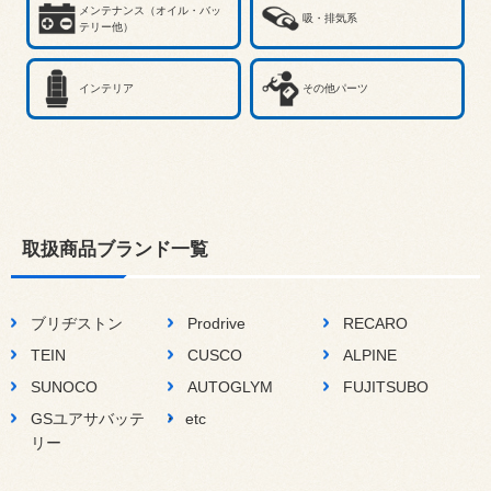
メンテナンス（オイル・バッ
吸・排気系
テリー他）
インテリア
その他パーツ
取扱商品ブランド一覧
ブリヂストン
Prodrive
RECARO
TEIN
CUSCO
ALPINE
SUNOCO
AUTOGLYM
FUJITSUBO
GSユアサバッテ
etc
リー