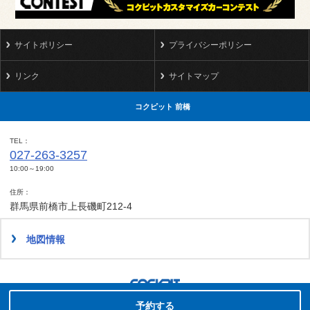
サイトポリシー
プライバシーポリシー
リンク
サイトマップ
コクピット 前橋
TEL
027-263-3257
10:00～19:00
住所
群馬県前橋市上長磯町212-4
地図情報
タイヤ点検・安全点検/タイヤ履き替え/オイル交換/その他ピット作業の予約
Copyright(C)2008-2022 COCKPIT MAEBASHI.All rights reserved.
予約する