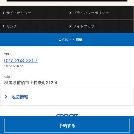
サイトポリシー
プライバシーポリシー
リンク
サイトマップ
コクピット 前橋
TEL
027-263-3257
10:00～19:00
住所
群馬県前橋市上長磯町212-4
地図情報
タイヤ点検・安全点検/タイヤ履き替え/オイル交換/その他ピット作業の予約
Copyright(C)2008-2022 COCKPIT MAEBASHI.All rights reserved.
予約する