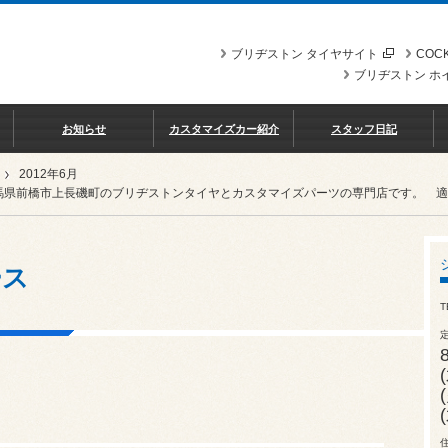
ブリヂストン タイヤサイト
COCK
ブリヂストン ホ
お知らせ
カスタマイズカー紹介
スタッフ日記
2012年6月
馬県前橋市上長磯町のブリヂストンタイヤとカスタマイズパーツの専門店です。 適格請求
ース
T