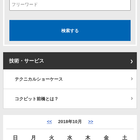
技術・サービス
テクニカルショーケース
コクピット前橋とは？
<<
2018年10月
>>
日
月
火
水
木
金
土