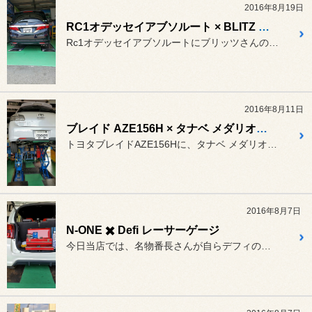
2016年8月19日
RC1オデッセイアブソルート × BLITZ NUR-SPEC VS Quadマフラー
Rc1オデッセイアブソルートにブリッツさんの4本出しマフラーを装着...
2016年8月11日
ブレイド AZE156H × タナベ メダリオンeRチューン マフラー
トヨタブレイドAZE156Hに、タナベ メダリオンeRチューンマフ...
2016年8月7日
N-ONE ✖️ Defi レーサーゲージ
今日当店では、名物番長さんが自らデフィのレーサーゲージの水温計を取...