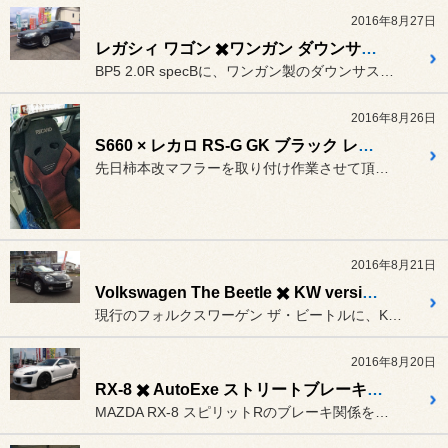
2016年8月27日
レガシィ ワゴン ✖️ワンガン ダウンサスペンション
BP5 2.0R specBに、ワンガン製のダウンサスペンションを...
2016年8月26日
S660 × レカロ RS-G GK ブラック レッド
先日柿本改マフラーを取り付け作業させて頂いたS660の運転席に、レ...
2016年8月21日
Volkswagen The Beetle ✖️ KW version-1
現行のフォルクスワーゲン ザ・ビートルに、KW（カーヴェー）バージ...
2016年8月20日
RX-8 ✖️ AutoExe ストリートブレーキパッド & DIXCEL スリットローター
MAZDA RX-8 スピリットRのブレーキ関係を一新致しました。