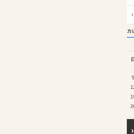
カ
1
1
2