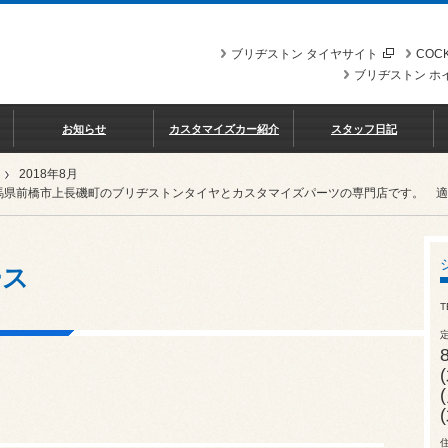
ブリヂストン タイヤサイト
COCK
ブリヂストン ホ
お知らせ
カスタマイズカー紹介
スタッフ日記
2018年8月
馬県前橋市上長磯町のブリヂストンタイヤとカスタマイズパーツの専門店です。 適格請求
ース
T