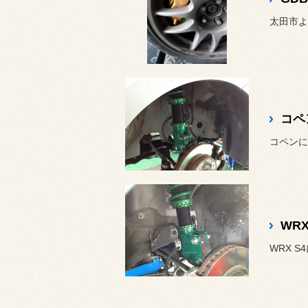
太田市よ
コペ
WRX
WRX 