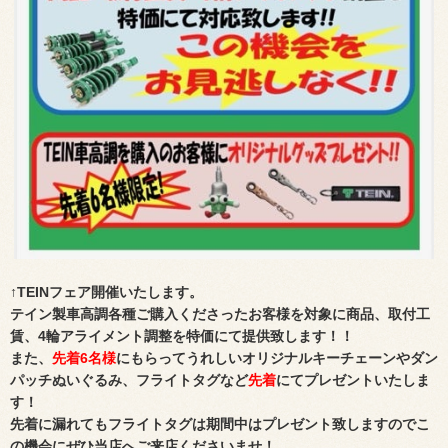
↑TEINフェア開催いたします。
テイン製車高調各種ご購入くださったお客様を対象に商品、取付工
賃、4輪アライメント調整を特価にて提供致します！！
また、
先着6名様
にもらってうれしいオリジナルキーチェーンやダン
パッチぬいぐるみ、フライトタグなど
先着
にてプレゼントいたしま
す！
先着に漏れてもフライトタグは期間中はプレゼント致しますのでこ
の機会にぜひ当店へご来店くださいませ！