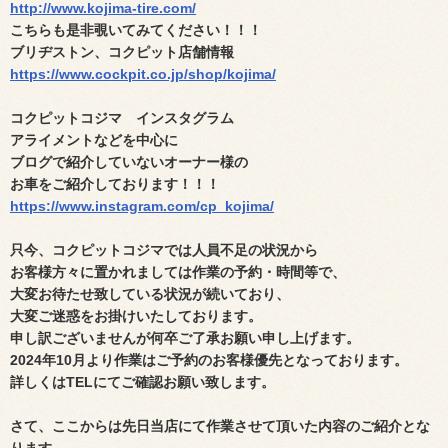
http://www.kojima-tire.com/
こちらも是非覗いてみてください！！！
ブリヂストン、コクピット店舗情報
https://www.cockpit.co.jp/shop/kojima/
コクピットコジマ インスタグラム
アライメントなどを中心に
ブログで紹介していないオーナー様の
お車をご紹介しております！！！
https://www.instagram.com/cp_kojima/
只今、コクピットコジマでは人員不足の状況から
お客様方々に置かれましては作業の予約・時間等で、
大変
お待たせ致している状況が続いており、
大変ご迷惑を
お掛けいたしております。
申し訳ございませんが何卒ご了承お願い申し上げます。
2024年10月より作業はご予約のお客様優先となっております。
詳しくはTELにてご確認お願い致します。
さて、ここからは先日当店にて作業させて頂いた内容のご紹介とな