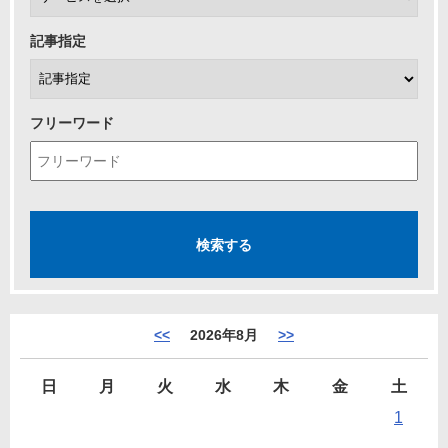
記事指定
フリーワード
<<
2026年8月
>>
日
月
火
水
木
金
土
1