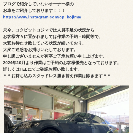
ブログで紹介していないオーナー様の
お車をご紹介しております！！！
https://www.instagram.com/cp_kojima/
只今、コクピットコジマでは人員不足の状況から
お客様方々に置かれましては作業の予約・時間等で、
大変
お待たせ致している状況が続いており、
大変ご迷惑を
お掛けいたしております。
申し訳ございませんが何卒ご了承お願い申し上げます。
2024年10月より作業はご予約のお客様優先となっております。
詳しくはTELにてご確認お願い致します。
＊＊お持ち込みスタッドレス履き替え作業は除きます＊＊