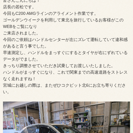
皆さんこんにちは！
店長の若松です。
今回もC200 AMGラインのアライメント作業です。
ゴールデンウイークを利用して東北を旅行しているお客様がこの
WEBをご覧になり
ご来店されました。
今回のご依頼はハンドルセンターが左にズレて運転していて違和感
があると言う事でした。
早速測定し、ハンドルをまっすぐにするとタイヤが右にずれている
データがでました。
きっちり調整させていただき試乗してお渡しいたしました。
ハンドルがまっすぐになり、これで関東までの高速道路をストレス
なく走れますね！
宮城にお越しの際は、またぜひコクピット北6にお立ち寄りくださ
い。