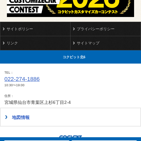
サイトポリシー
プライバシーポリシー
リンク
サイトマップ
コクピット北6
TEL
022-274-1886
10:30〜19:00
住所
宮城県仙台市青葉区上杉6丁目2-4
地図情報
タイヤ点検・安全点検/タイヤ履き替え/オイル交換/その他ピット作業の予約
クローク契約会員専用タイヤ履き替え※タイヤ履き替えを希望のクローク契約会員の方はこちらを選択ください
本日のタイヤ履き替え順番待ち予約 ※クローク契約会員の方はご利用いただけません